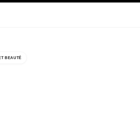
E
SOIN
ABOUT CHANEL
ET BEAUTÉ
ANORAMA MALL