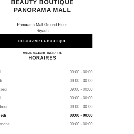
BEAUTY BOUTIQUE
PANORAMA MALL
Panorama Mall Ground Floor,
Riyadh
DÉCOUVRIR LA BOUTIQUE
CHANEL Fragrance and Beauty Boutique
+966537474435
APPELER
ITINÉRAIRE
HORAIRES
i
09:00 - 00:00
i
09:00 - 00:00
redi
09:00 - 00:00
i
09:00 - 00:00
redi
09:00 - 00:00
edi
09:00 - 00:00
anche
09:00 - 00:00