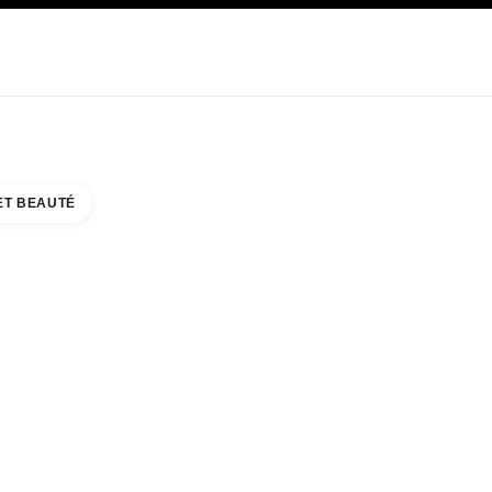
E
SOIN
ABOUT CHANEL
ET BEAUTÉ
 WILLIAMSBURG