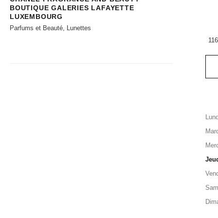
BOUTIQUE GALERIES LAFAYETTE
LUXEMBOURG
Parfums et Beauté, Lunettes
116
Lund
Mard
Merc
Jeu
Vend
Sam
Dim