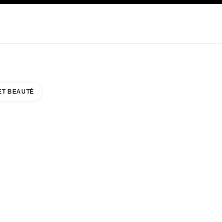
E
SOIN
ABOUT CHANEL
ET BEAUTÉ
 DOMAIN NORTHSIDE