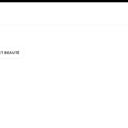
E
SOIN
ABOUT CHANEL
ET BEAUTÉ