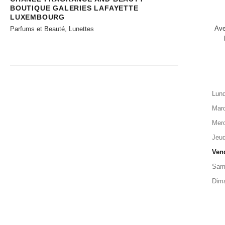
BOUTIQUE GALERIES LAFAYETTE
LUXEMBOURG
Ave
Parfums et Beauté, Lunettes
Lund
Mard
Merc
Jeud
Ven
Sam
Dim