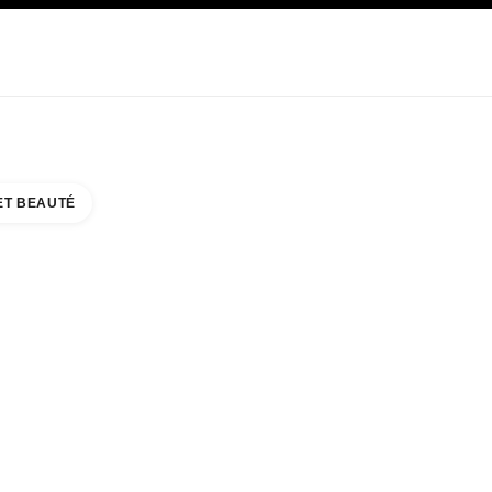
E
SOIN
ABOUT CHANEL
ET BEAUTÉ
UCO