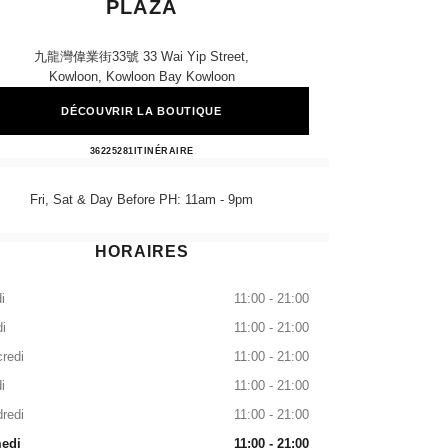
PLAZA
九龍灣偉業街33號 33 Wai Yip Street,
Kowloon, Kowloon Bay Kowloon
DÉCOUVRIR LA BOUTIQUE
CHANEL BEAUTÉ Telford Plaza
36225281
APPELER
ITINÉRAIRE
Fri, Sat & Day Before PH: 11am - 9pm
HORAIRES
i
11:00 - 21:00
i
11:00 - 21:00
redi
11:00 - 21:00
i
11:00 - 21:00
redi
11:00 - 21:00
edi
11:00 - 21:00