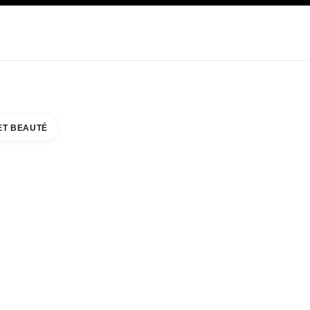
E
SOIN
ABOUT CHANEL
ET BEAUTÉ