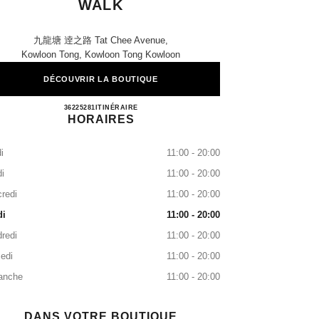
WALK
九龍塘 逹之路 Tat Chee Avenue,
Kowloon Tong, Kowloon Tong Kowloon
DÉCOUVRIR LA BOUTIQUE
CHANEL BEAUTÉ Festival Walk
36225281
APPELER
ITINÉRAIRE
HORAIRES
i
11:00 - 20:00
i
11:00 - 20:00
redi
11:00 - 20:00
di
11:00 - 20:00
redi
11:00 - 20:00
edi
11:00 - 20:00
anche
11:00 - 20:00
DANS VOTRE BOUTIQUE