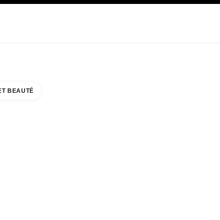
E
SOIN
ABOUT CHANEL
ET BEAUTÉ