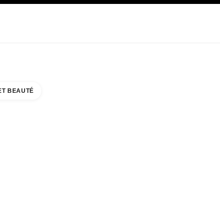
E
SOIN
ABOUT CHANEL
ET BEAUTÉ