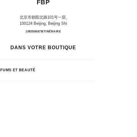
FBP
北京市朝阳北路101号一层,
100124 Beijing, Beijing Shi
Beijing ChaoYang Joy City FBP
1085560678
APPELER
ITINÉRAIRE
DANS VOTRE BOUTIQUE
FUMS ET BEAUTÉ