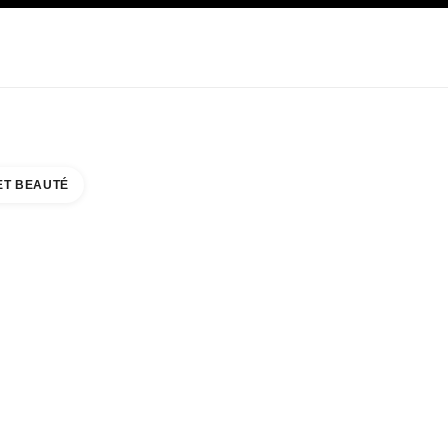
E
SOIN
ABOUT CHANEL
ET BEAUTÉ