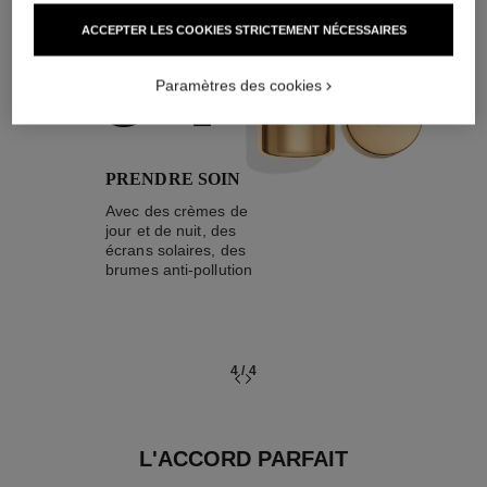
04
ACCEPTER LES COOKIES STRICTEMENT NÉCESSAIRES
Paramètres des cookies
PRENDRE SOIN
Avec des crèmes de
jour et de nuit, des
écrans solaires, des
brumes anti-pollution
4
/
4
L'ACCORD PARFAIT