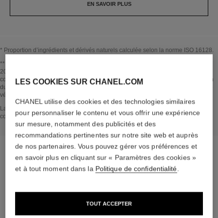
EN SAVOIR PLUS
* Proportion d’ingrédients et dérivés naturels calculée selon la norme ISO 16128.
Revenir au titre↩
** Estimation réalisée en Mars 2023 selon la méthode publiée par le GIEC en
2013 et la norme ISO 14067. Périmètre d'analyse : fabrication des ingrédients
cosmétiques et des composants d’emballage, production, distribution, l’utilisation
LES COOKIES SUR CHANEL.COM
du produit (si pertinent pour le produit) et fin de vie de l’emballage. Méthodologie
vérifiée par Bureau Veritas.
CHANEL utilise des cookies et des technologies similaires
Revenir au titre↩
La section AU CŒUR DU PRODUIT a été établie sur la base d’informations
pour personnaliser le contenu et vous offrir une expérience
collectées et validées en mars 2023.
sur mesure, notamment des publicités et des
recommandations pertinentes sur notre site web et auprès
de nos partenaires. Vous pouvez gérer vos préférences et
en savoir plus en cliquant sur « Paramètres des cookies »
et à tout moment dans la
Politique de confidentialité
.
la routine dédiée
TOUT ACCEPTER