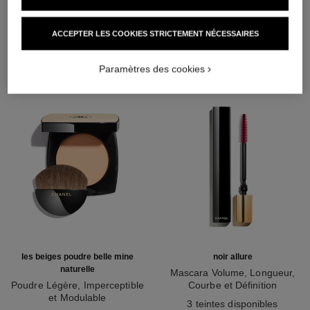
L'ACCORD PARFAIT
ACCEPTER LES COOKIES STRICTEMENT NÉCESSAIRES
Paramètres des cookies
les beiges poudre belle mine
noir allure
naturelle
Mascara Volume, Longueur,
Poudre Légère, Imperceptible
Courbe et Définition
et Modulable
Réf. 190010
3 teintes disponibles
Réf. 185872