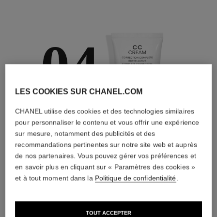
04
LES COOKIES SUR CHANEL.COM
PRENDRE SOIN
CHANEL utilise des cookies et des technologies similaires
pour personnaliser le contenu et vous offrir une expérience
Avec des crèmes de
jour et de nuit, des
sur mesure, notamment des publicités et des
écrans solaires, des
recommandations pertinentes sur notre site web et auprès
brumes anti-pollution
de nos partenaires. Vous pouvez gérer vos préférences et
en savoir plus en cliquant sur « Paramètres des cookies »
et à tout moment dans la
Politique de confidentialité
.
4
/
4
TOUT ACCEPTER