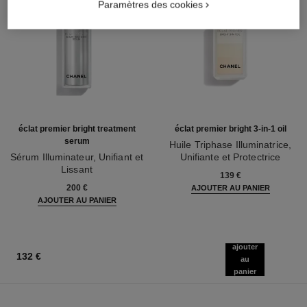
Paramètres des cookies
éclat premier bright treatment
éclat premier bright 3-in-1 oil
serum
Huile Triphase Illuminatrice,
Sérum Illuminateur, Unifiant et
Unifiante et Protectrice
Lissant
Réf. 133540
139 €
Réf. 133537
200 €
AJOUTER AU PANIER
AJOUTER AU PANIER
ajouter
132 €
au
panier