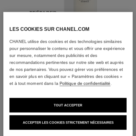
PRÉPARER
Avec des lotions et
des essences
LES COOKIES SUR CHANEL.COM
CHANEL utilise des cookies et des technologies similaires
pour personnaliser le contenu et vous offrir une expérience
sur mesure, notamment des publicités et des
recommandations pertinentes sur notre site web et auprès
de nos partenaires. Vous pouvez gérer vos préférences et
2
/
4
en savoir plus en cliquant sur « Paramètres des cookies »
et à tout moment dans la
Politique de confidentialité
.
L'ACCORD PARFAIT
TOUT ACCEPTER
ACCEPTER LES COOKIES STRICTEMENT NÉCESSAIRES