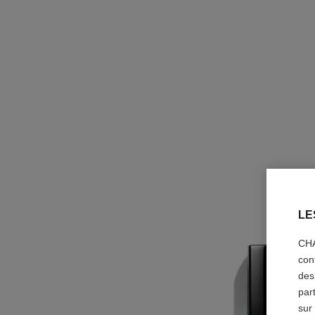
LE
CHA
con
des
par
sur