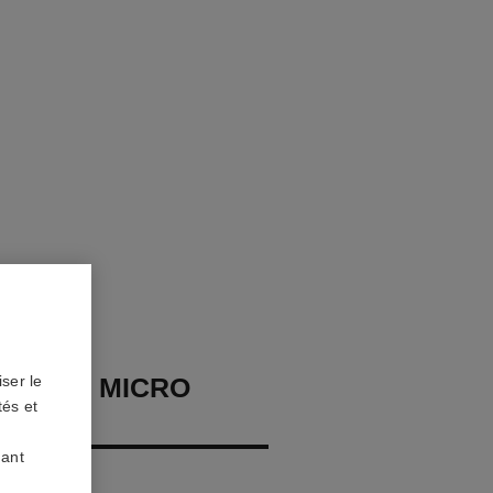
EAUTY MICRO
ser le
tés et
LÈVRES
uant
nt Intense