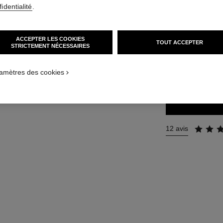
En savoir plus
identialité
.
Réf. 133330
t
60 €
ACCEPTER LES COOKIES
TOUT ACCEPTER
STRICTEMENT NÉCESSAIRES
 1
xture
TAILLE
amètres des cookies
11 ml
12 avis