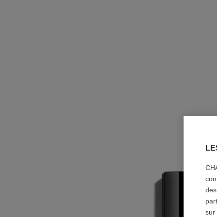
LE
CHA
con
des
par
sur