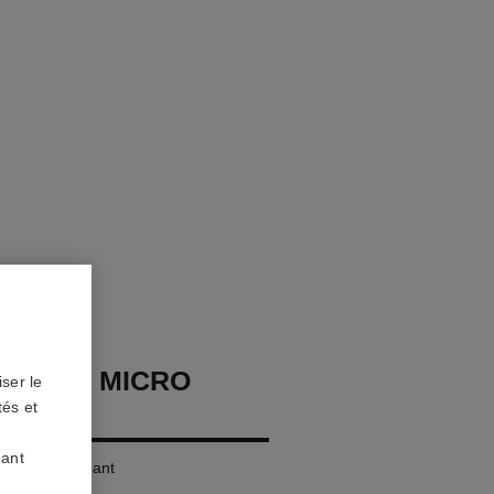
EAUTY MICRO
ser le
tés et
uant
ibrant Repulpant