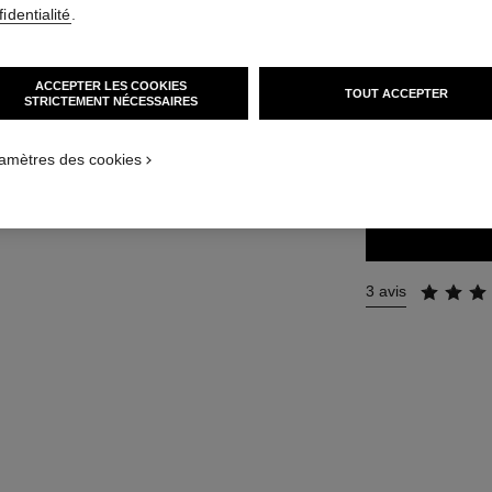
identialité
.
Réf. 133320
100 €
ACCEPTER LES COOKIES
TOUT ACCEPTER
STRICTEMENT NÉCESSAIRES
2 TAILLES DISPON
amètres des cookies
30 ml
3 avis