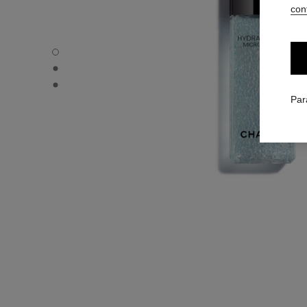
conf
HYDRA BEAUTY MICRO SÉRUM - Vue par défaut
HYDRA BEAUTY MICRO SÉRUM - Vue alternative 1
HYDRA BEAUTY MICRO SÉRUM - Vue basique texture
Par