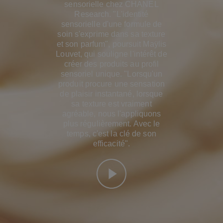
sensorielle chez CHANEL
Research. "L'identité
sensorielle d'une formule de
soin s'exprime dans sa texture
et son parfum", poursuit Maÿlis
Louvet, qui souligne l'intérêt de
créer des produits au profil
sensoriel unique. "Lorsqu'un
produit procure une sensation
de plaisir instantané, lorsque
sa texture est vraiment
agréable, nous l'appliquons
plus régulièrement. Avec le
temps, c'est la clé de son
efficacité".