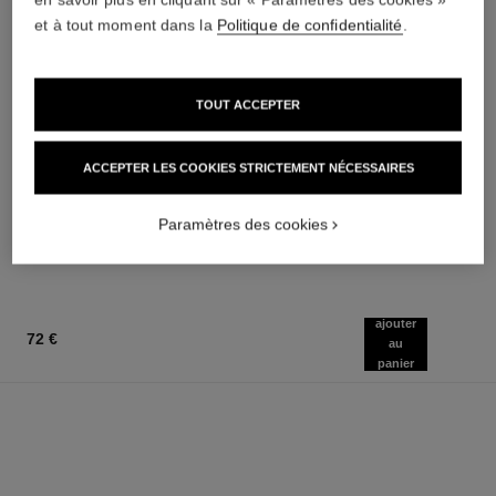
et à tout moment dans la
Politique de confidentialité
.
TOUT ACCEPTER
chance
rouge allure
ACCEPTER LES COOKIES STRICTEMENT NÉCESSAIRES
Eau de Toilette Vaporisateur
Le Rouge Intense
Réf. 126460
Réf. 160990
à partir de
14 teintes disponibles
Paramètres des cookies
51 €
77 €
AJOUTER AU PANIER
AJOUTER AU PANIER
ajouter
72 €
au
panier