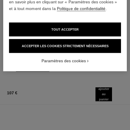
en savoir plus en cliquant sur « Paramètres des cookies »
et à tout moment dans la
Politique de confidentialité
.
TOUT ACCEPTER
chance eau tendre
hydra beauty nutrition
ACCEPTER LES COOKIES STRICTEMENT NÉCESSAIRES
Eau de Parfum Vaporisateur
Baume Nourrissant Lèvres
Réf. 126260
Réf. 143120
à partir de
40 €
Paramètres des cookies
AJOUTER AU PANIER
87 €
AJOUTER AU PANIER
ajouter
107 €
au
panier