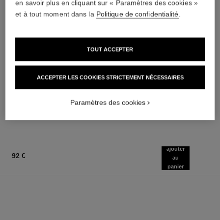
en savoir plus en cliquant sur « Paramètres des cookies »
et à tout moment dans la
Politique de confidentialité
.
TOUT ACCEPTER
bleu de chanel
bleu de chanel
ACCEPTER LES COOKIES STRICTEMENT NÉCESSAIRES
All-over Spray
Gel Nettoyant 2-en-1
Réf. 107520
Réf. 107970
92 €
62 €
Paramètres des cookies
AJOUTER AU PANIER
AJOUTER AU PANIER
ajouter
92 €
au
panier