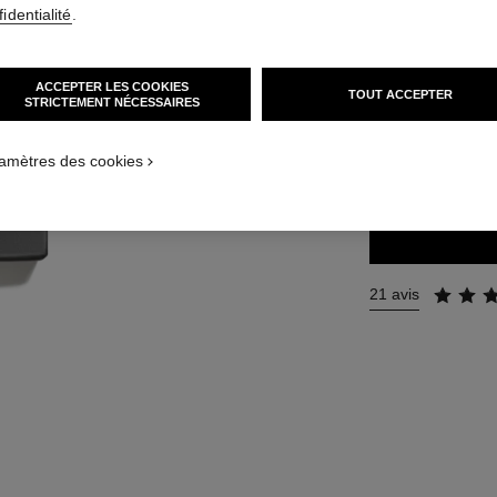
identialité
.
Réf. 123550
104 €
ACCEPTER LES COOKIES
TOUT ACCEPTER
STRICTEMENT NÉCESSAIRES
 1
3 TAILLES DISPON
amètres des cookies
50 ml
21 avis