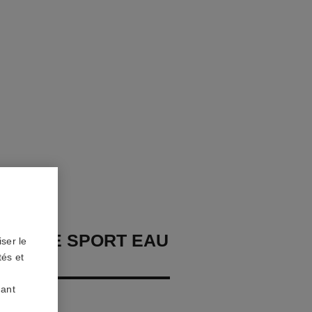
HOMME SPORT EAU
ser le
tés et
E
uant
porisateur