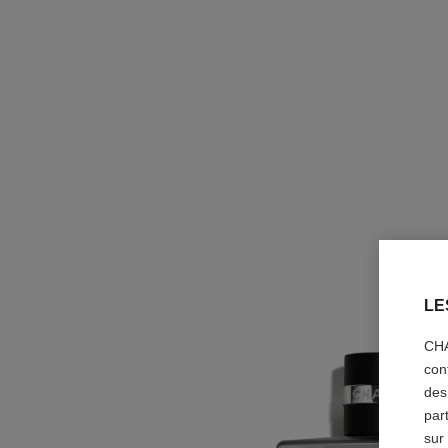
LE
CHA
con
des
par
sur