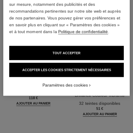
sur mesure, notamment des publicités et des
recommandations pertinentes sur notre site web et auprès
de nos partenaires. Vous pouvez gérer vos préférences et
en savoir plus en cliquant sur « Paramètres des cookies »
et à tout moment dans la
Politique de confidentialité
.
TOUT ACCEPTER
ACCEPTER LES COOKIES STRICTEMENT NÉCESSAIRES
gabrielle chanel
rouge coco flash
Paramètres des cookies
Huile Corps
Le Rouge Hydratant, Haute
Réf. 120820
Brillance Couleur Vibrante
118 €
Réf. 174092
32 teintes disponibles
AJOUTER AU PANIER
51 €
AJOUTER AU PANIER