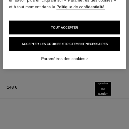
en savoir plus en cliquant sur « Paramètres des cookies »
et à tout moment dans la
Politique de confidentialité
.
TOUT ACCEPTER
paris - deauville
paris - biarritz
ACCEPTER LES COOKIES STRICTEMENT NÉCESSAIRES
Les Eaux de Chanel – Lait pour
Les Eaux de Chanel – Lait pour
le Corps
le Corps
Réf. 102900
Réf. 102910
Paramètres des cookies
70 €
70 €
AJOUTER AU PANIER
AJOUTER AU PANIER
ajouter
148 €
au
panier