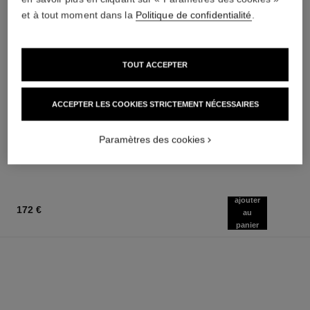
et à tout moment dans la
Politique de confidentialité
.
TOUT ACCEPTER
n°19
rouge allure velvet
ACCEPTER LES COOKIES STRICTEMENT NÉCESSAIRES
Eau de Parfum Vaporisateur
Le Rouge Velours Lumineux
Réf. 119530
Réf. 162580
20 teintes disponibles
172 €
Paramètres des cookies
51 €
AJOUTER AU PANIER
AJOUTER AU PANIER
ajouter
172 €
au
panier