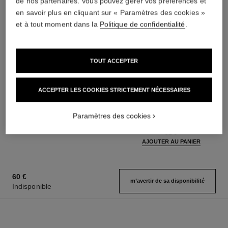
de nos partenaires. Vous pouvez gérer vos préférences et
en savoir plus en cliquant sur « Paramètres des cookies »
et à tout moment dans la
Politique de confidentialité
.
TOUT ACCEPTER
coco mademoiselle
coco mademoiselle
ACCEPTER LES COOKIES STRICTEMENT NÉCESSAIRES
Crème Corps Soyeuse
Eau de Parfum Intense
Réf. 116790
Vaporisateur
95 €
Paramètres des cookies
Réf. 116660
à partir de
AJOUTER AU PANIER
92 €
AJOUTER AU PANIER
60 €
m’avertir de sa disponibilité
Indisponible