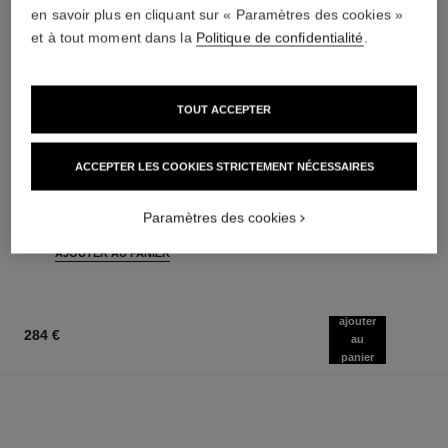
en savoir plus en cliquant sur « Paramètres des cookies »
et à tout moment dans la
Politique de confidentialité
.
TOUT ACCEPTER
rouge coco baume – satiné
coco mademoiselle
ACCEPTER LES COOKIES STRICTEMENT NÉCESSAIRES
Le Baume Teinté Hydratant
Twist and Spray Flacon
Embellisseur à l'Intensité sur
Rechargeable – Eau de Parfum
Réf. 171928
Mesure
Réf. 116400
11 teintes disponibles
Paramètres des cookies
150 €
46 €
AJOUTER AU PANIER
AJOUTER AU PANIER
ajouter
284 €
au
panier