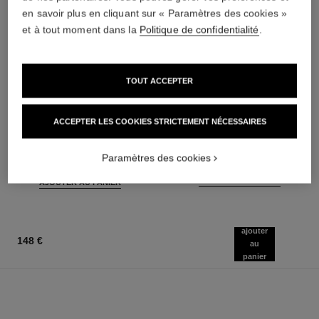
en savoir plus en cliquant sur « Paramètres des cookies »
et à tout moment dans la
Politique de confidentialité
.
TOUT ACCEPTER
coco mademoiselle
rouge coco baume – satiné
Eau de Parfum Intense
Le Baume Teinté Hydratant
ACCEPTER LES COOKIES STRICTEMENT NÉCESSAIRES
Vaporisateur
Embellisseur à l'Intensité sur
Réf. 116660
Réf. 171928
Mesure
à partir de
11 teintes disponibles
Paramètres des cookies
46 €
92 €
AJOUTER AU PANIER
AJOUTER AU PANIER
ajouter
148 €
au
panier