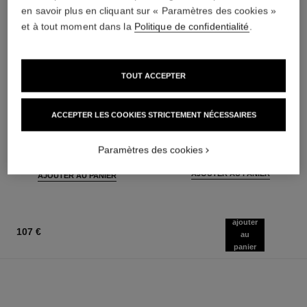
en savoir plus en cliquant sur « Paramètres des cookies »
et à tout moment dans la
Politique de confidentialité
.
TOUT ACCEPTER
coco mademoiselle
rouge coco baume – satiné
ACCEPTER LES COOKIES STRICTEMENT NÉCESSAIRES
Eau de Parfum Intense
Le Baume Teinté Hydratant
Vaporisateur
Embellisseur à l'Intensité sur
Réf. 116660
Réf. 171928
Mesure
à partir de
11 teintes disponibles
Paramètres des cookies
46 €
92 €
AJOUTER AU PANIER
AJOUTER AU PANIER
ajouter
107 €
au
panier