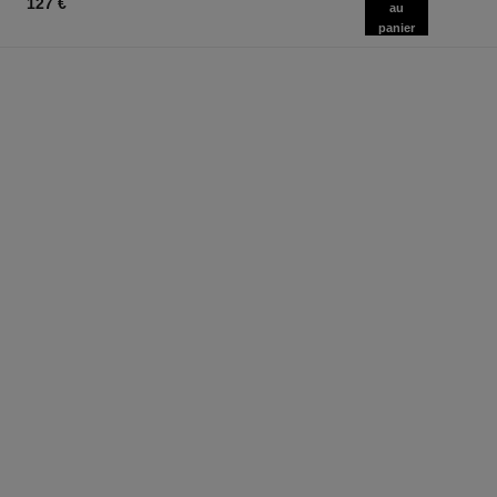
127 €
au
panier