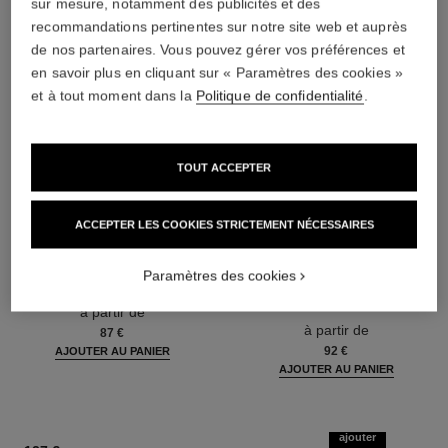
sur mesure, notamment des publicités et des
recommandations pertinentes sur notre site web et auprès
de nos partenaires. Vous pouvez gérer vos préférences et
en savoir plus en cliquant sur « Paramètres des cookies »
et à tout moment dans la
Politique de confidentialité
.
TOUT ACCEPTER
ACCEPTER LES COOKIES STRICTEMENT NÉCESSAIRES
coco mademoiselle
coco mademoiselle
Paramètres des cookies
Eau de Parfum Vaporisateur
Eau de Parfum Intense
Réf. 116520
Vaporisateur
à partir de
Réf. 116660
à partir de
87 €
92 €
AJOUTER AU PANIER
AJOUTER AU PANIER
ajouter