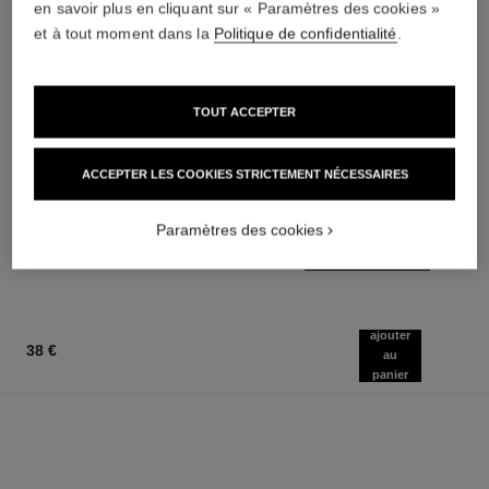
en savoir plus en cliquant sur « Paramètres des cookies »
et à tout moment dans la
Politique de confidentialité
.
TOUT ACCEPTER
n°5
sublimage la crème texture
universelle
La Crème Corps
ACCEPTER LES COOKIES STRICTEMENT NÉCESSAIRES
Réf. 105728
Crème Ultime : Régénère et
95 €
Lisse
AJOUTER AU PANIER
Paramètres des cookies
Réf. 147550
445 €
AJOUTER AU PANIER
ajouter
38 €
au
panier