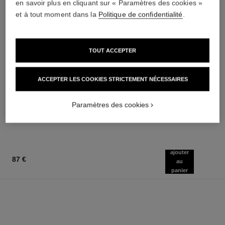
en savoir plus en cliquant sur « Paramètres des cookies »
et à tout moment dans la
Politique de confidentialité
.
TOUT ACCEPTER
rouge allure velvet
n°5
ACCEPTER LES COOKIES STRICTEMENT NÉCESSAIRES
Le Rouge Velours Lumineux
Le Parfum Cheveux
Réf. 162580
Réf. 105798
20 teintes disponibles
72 €
Paramètres des cookies
51 €
AJOUTER AU PANIER
AJOUTER AU PANIER
ajouter
87 €
au
panier