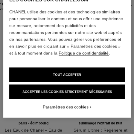
* En boutique CHANEL, sur certains stands CHANEL Grands Magasins et sur chanel.com,
zone Europe.
CHANEL utilise des cookies et des technologies similaires
Retour vers PROGRAMME DE FIDÉLITÉ
pour personnaliser le contenu et vous offrir une expérience
L'ACCORD PARFAIT
sur mesure, notamment des publicités et des
recommandations pertinentes sur notre site web et auprès
de nos partenaires. Vous pouvez gérer vos préférences et
en savoir plus en cliquant sur « Paramètres des cookies »
et à tout moment dans la
Politique de confidentialité
.
TOUT ACCEPTER
ACCEPTER LES COOKIES STRICTEMENT NÉCESSAIRES
Paramètres des cookies
paris - édimbourg
sublimage l'extrait de nuit
Les Eaux de Chanel – Eau de
Sérum Ultime : Régénère et