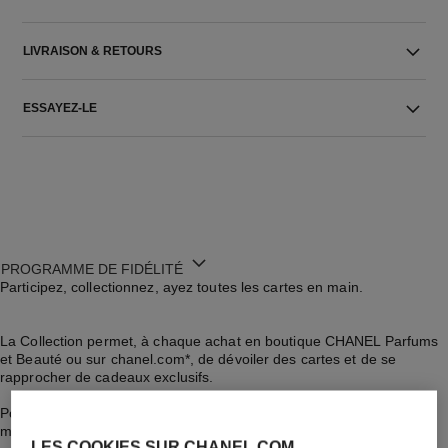
LIVRAISON & RETOURS
ESSAYEZ-LE
PROGRAMME DE FIDÉLITÉ
Participez, collectionnez, ayez toutes les cartes en main.
La Collection permet, à chaque achat en boutique CHANEL Parfums
et Beauté ou sur chanel.com*, de dévoiler des cartes et de se
rapprocher de cadeaux exclusifs.
Pour en bénéficier, renseignez ou créez votre compte CHANEL au
moment de l’achat et rejoignez La Collection.
LES COOKIES SUR CHANEL.COM