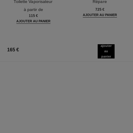
Toilette Vaporisateur
Répare
Réf. 102747
Réf. 144870
à partir de
725 €
AJOUTER AU PANIER
115 €
AJOUTER AU PANIER
ajouter
165 €
au
panier