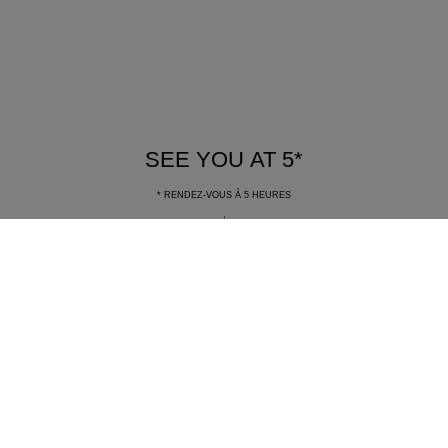
SEE YOU AT 5*
* RENDEZ-VOUS À 5 HEURES
Mettre la vidéo décorative en paus