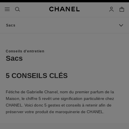
iver le mode contraste élevé
panier
menu principal de navigation
- navigation principale
rechercher
mon compt
Sacs
Conseils d'entretien
Sacs
5 CONSEILS CLÉS
Fétiche de Gabrielle Chanel, nom du premier parfum de la
Maison, le chiffre 5 revêt une signification particulière chez
CHANEL. Voici donc 5 gestes et conseils à retenir afin de
préserver votre produit de maroquinerie de CHANEL.