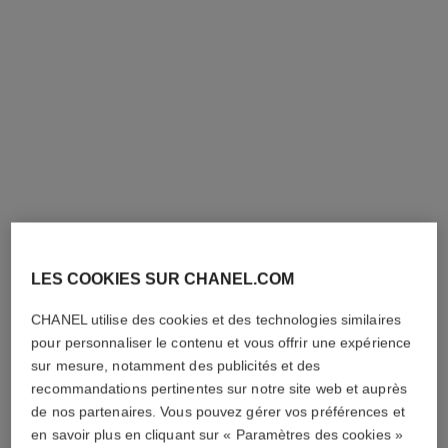
baume essentiel rouge noir
coco denim
Stick Éclat Multi-usage
Poudre Illuminatrice
Réf. 169097
Réf. 151578
CUTE
85 €
47 €
LES COOKIES SUR CHANEL.COM
AJOUTER AU PANIER
AJOUTER AU PANIER
CHANEL utilise des cookies et des technologies similaires
exclusivité
pour personnaliser le contenu et vous offrir une expérience
sur mesure, notamment des publicités et des
recommandations pertinentes sur notre site web et auprès
de nos partenaires. Vous pouvez gérer vos préférences et
en savoir plus en cliquant sur « Paramètres des cookies »