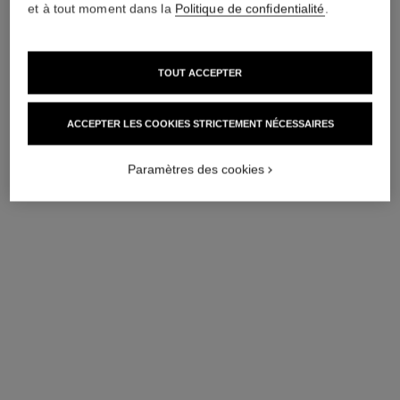
et à tout moment dans la
Politique de confidentialité
.
TOUT ACCEPTER
les beiges panier les essentiels
ACCEPTER LES COOKIES STRICTEMENT NÉCESSAIRES
d'été belle mine naturelle
Création Exclusive les Beiges
Réf. 184219
Paramètres des cookies
250 €
AJOUTER AU PANIER