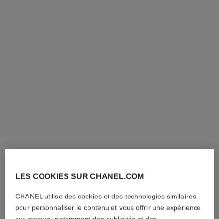
les beiges poudre belle mine
naturelle – recharge
Poudre Légère,
Imperceptible et Modulable
Réf. 185272
8
teintes disponibles
14 teintes
plus
LES COOKIES SUR CHANEL.COM
44 €
AJOUTER AU PANIER
CHANEL utilise des cookies et des technologies similaires
pour personnaliser le contenu et vous offrir une expérience
sur mesure, notamment des publicités et des