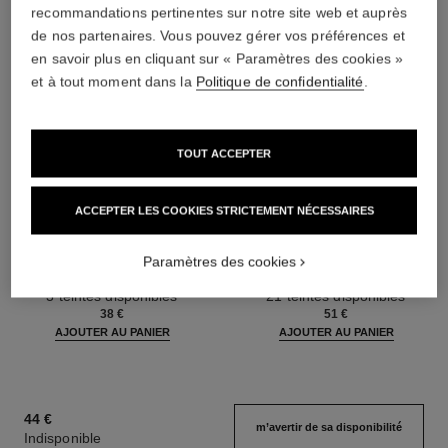
recommandations pertinentes sur notre site web et auprès
de nos partenaires. Vous pouvez gérer vos préférences et
en savoir plus en cliquant sur « Paramètres des cookies »
et à tout moment dans la
Politique de confidentialité
.
TOUT ACCEPTER
ACCEPTER LES COOKIES STRICTEMENT NÉCESSAIRES
le gel sourcils
le rouge duo ultra tenue
Paramètres des cookies
Gel Fixant Longue Tenue
Duo Lèvres Longue Tenue
Réf. 182350
Réf. 175174
3 teintes disponibles
21 teintes disponibles
38 €
51 €
AJOUTER AU PANIER
AJOUTER AU PANIER
44 €
m’avertir de sa disponibilité
Indisponible