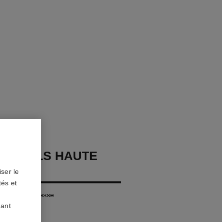
OURCILS HAUTE
ON
ser le
tés et
ls Extrême Finesse
uant