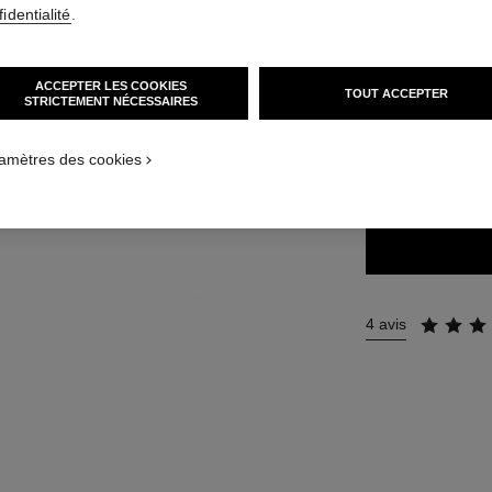
Réf. 191152
identialité
.
44 €
ACCEPTER LES COOKIES
TOUT ACCEPTER
STRICTEMENT NÉCESSAIRES
9 TEINTES DISPON
ure
amètres des cookies
152 - BLOND
4 avis