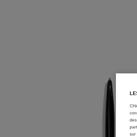
LE
CHA
con
des
par
sur