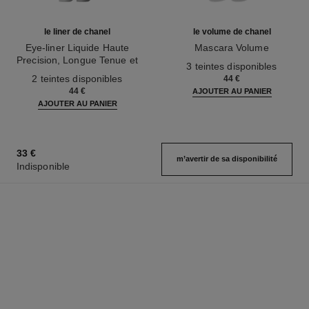
le liner de chanel
le volume de chanel
Eye-liner Liquide Haute
Mascara Volume
Precision, Longue Tenue et
Réf. 191410
3 teintes disponibles
Réf. 187542
Waterproof
2 teintes disponibles
44 €
44 €
AJOUTER AU PANIER
AJOUTER AU PANIER
33 €
m’avertir de sa disponibilité
Indisponible