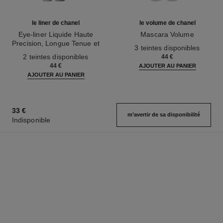
le liner de chanel
le volume de chanel
Eye-liner Liquide Haute
Mascara Volume
Precision, Longue Tenue et
Réf. 191410
3 teintes disponibles
Réf. 187542
Waterproof
2 teintes disponibles
44 €
44 €
AJOUTER AU PANIER
AJOUTER AU PANIER
33 €
m’avertir de sa disponibilité
Indisponible