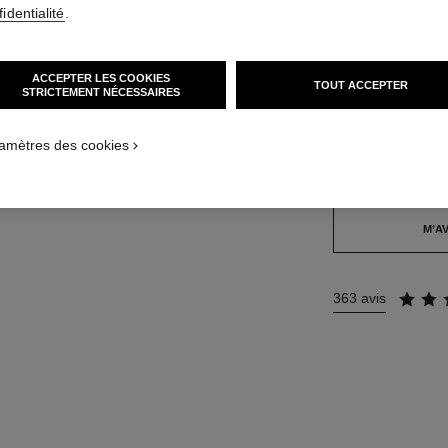
33 €
identialité
.
15 TEINTES DISPO
ACCEPTER LES COOKIES
TOUT ACCEPTER
STRICTEMENT NÉCESSAIRES
928 - EROS
amètres des cookies
Cet article
est en ru
M’AV
363 avis