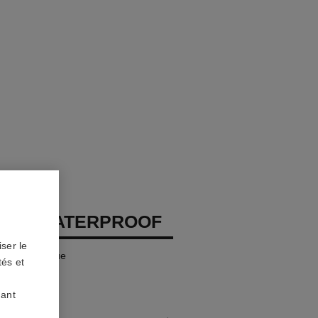
EUX WATERPROOF
ser le
 Longue Tenue
tés et
uant