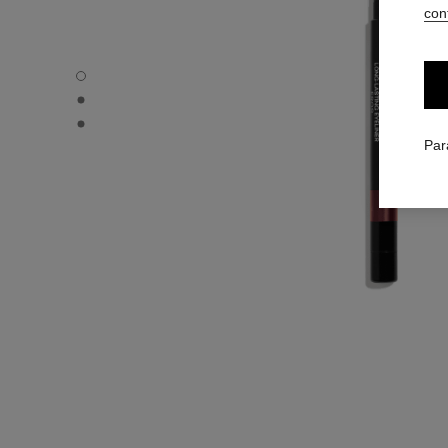
conf
STYLO YEUX WATERPROOF - Vue par défaut
STYLO YEUX WATERPROOF - Vue alternative 1
STYLO YEUX WATERPROOF - Vue basique texture
Par