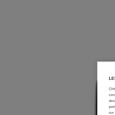
LE
CHA
con
des
par
sur