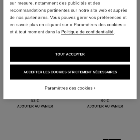
sur mesure, notamment des publicités et des
recommandations pertinentes sur notre site web et auprès
de nos partenaires. Vous pouvez gérer vos préférences et
en savoir plus en cliquant sur « Paramètres des cookies »
et à tout moment dans la
Politique de confidentialité
.
TOUT ACCEPTER
ACCEPTER LES COOKIES STRICTEMENT NÉCESSAIRES
la base matifiante
poudre universelle libre
Base de Teint Perfection
Poudre Libre Fini Naturel
Paramètres des cookies
Matifiante - Hydratante
Réf. 132210
10 teintes disponibles
Réf. 144790
52 €
60 €
AJOUTER AU PANIER
AJOUTER AU PANIER