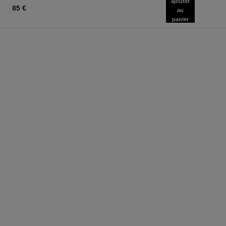
ajouter
85 €
au
panier