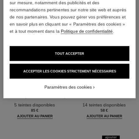
sur mesure, notamment des publicités et des
recommandations pertinentes sur notre site web et auprès
de nos partenaires. Vous pouvez gérer vos préférences et
en savoir plus en cliquant sur « Paramètres des cookies »
et à tout moment dans la
Politique de confidentialité
.
TOUT ACCEPTER
ACCEPTER LES COOKIES STRICTEMENT NÉCESSAIRES
les beiges poudre belle mine
les beiges poudre belle mine
ensoleillée
naturelle
Paramètres des cookies
Harmonie de Trois Poudres
Poudre Légère, Imperceptible
Belle Mine, Poudre Bronzante,
et Modulable
Réf. 186362
Blush et Enlumineur. Visage,
Réf. 185872
5 teintes disponibles
14 teintes disponibles
Cou et Décolleté. Maxi Format
85 €
58 €
AJOUTER AU PANIER
AJOUTER AU PANIER
ajouter