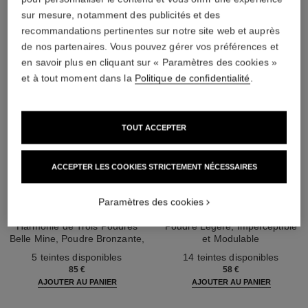
sur mesure, notamment des publicités et des
recommandations pertinentes sur notre site web et auprès
de nos partenaires. Vous pouvez gérer vos préférences et
en savoir plus en cliquant sur « Paramètres des cookies »
et à tout moment dans la
Politique de confidentialité
.
TOUT ACCEPTER
ACCEPTER LES COOKIES STRICTEMENT NÉCESSAIRES
les beiges poudre belle mine
les beiges poudre belle mine
Paramètres des cookies
ensoleillée
naturelle
Harmonie de Trois Poudres
Poudre Légère, Imperceptible
Belle Mine, Poudre Bronzante,
et Modulable
Réf. 186362
Blush et Enlumineur. Visage,
Réf. 185872
5 teintes disponibles
14 teintes disponibles
Cou et Décolleté. Maxi Format
85 €
58 €
AJOUTER AU PANIER
AJOUTER AU PANIER