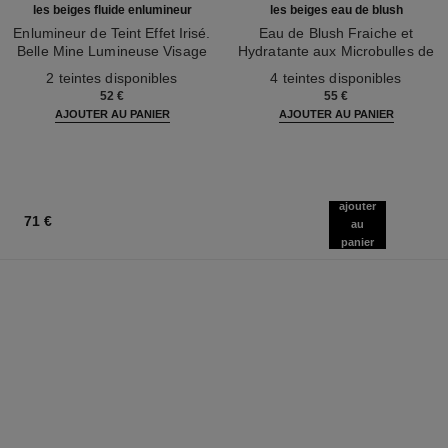
les beiges fluide enlumineur
les beiges eau de blush
Enlumineur de Teint Effet Irisé.
Eau de Blush Fraiche et
Belle Mine Lumineuse Visage
Hydratante aux Microbulles de
Réf. 186330
et Corps
Réf. 184930
Pigments. Belle Mine Naturelle
2 teintes disponibles
4 teintes disponibles
et Lumineuse
52 €
55 €
AJOUTER AU PANIER
AJOUTER AU PANIER
ajouter
71 €
au
panier