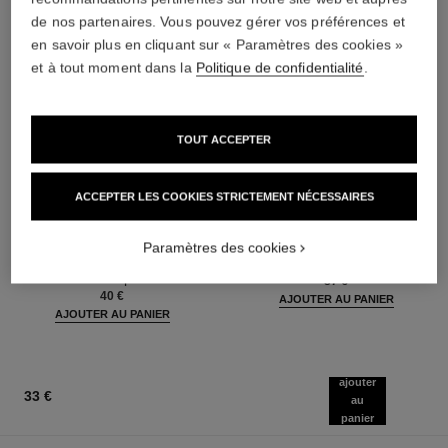
de nos partenaires. Vous pouvez gérer vos préférences et
en savoir plus en cliquant sur « Paramètres des cookies »
et à tout moment dans la
Politique de confidentialité
.
TOUT ACCEPTER
ACCEPTER LES COOKIES STRICTEMENT NÉCESSAIRES
stylo ombre et contour
coco mademoiselle
Ombre à Paupières – Liner –
Eau de Parfum Vaporisateur
Paramètres des cookies
Khôl
Réf. 116520
à partir de
Réf. 182212
8 teintes disponibles
87 €
40 €
AJOUTER AU PANIER
AJOUTER AU PANIER
ajouter
33 €
au
panier