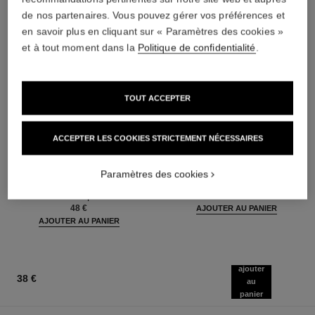
de nos partenaires. Vous pouvez gérer vos préférences et
en savoir plus en cliquant sur « Paramètres des cookies »
et à tout moment dans la
Politique de confidentialité
.
TOUT ACCEPTER
ACCEPTER LES COOKIES STRICTEMENT NÉCESSAIRES
noir allure
l’huile
Mascara Volume, Longueur,
Huile Démaquillante Anti-
Paramètres des cookies
Courbe et Définition
pollution
Réf. 190010
Réf. 141370
3 teintes disponibles
44 €
48 €
AJOUTER AU PANIER
AJOUTER AU PANIER
ajouter
38 €
au
panier