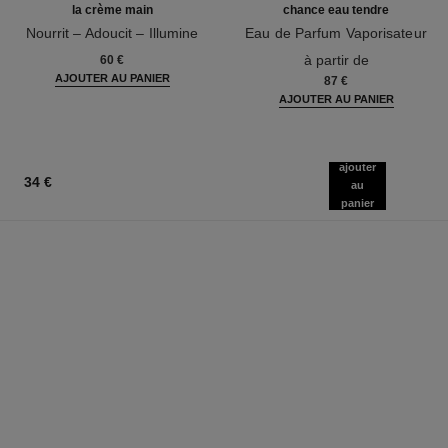
la crème main
chance eau tendre
Nourrit – Adoucit – Illumine
Eau de Parfum Vaporisateur
Réf. 133850
Réf. 126260
à partir de
60 €
AJOUTER AU PANIER
87 €
AJOUTER AU PANIER
ajouter
34 €
au
panier