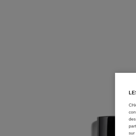
LE
CHA
con
des
par
sur