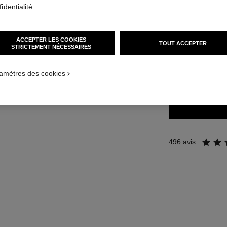
identialité
.
34 €
ACCEPTER LES COOKIES
TOUT ACCEPTER
34 TEINTES DISPO
STRICTEMENT NÉCESSAIRES
131 - CAVALI
amètres des cookies
496 avis