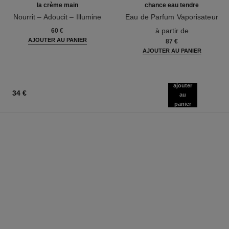
la crème main
chance eau tendre
Nourrit – Adoucit – Illumine
Eau de Parfum Vaporisateur
Réf. 133850
Réf. 126260
à partir de
60 €
AJOUTER AU PANIER
87 €
AJOUTER AU PANIER
ajouter
34 €
au
panier