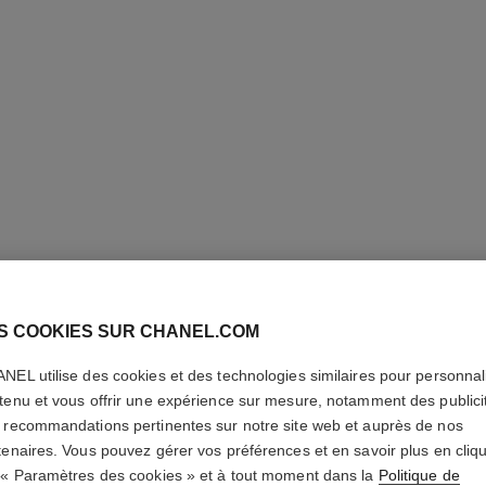
ULTRA LE
S COOKIES SUR CHANEL.COM
CORREC
NEL utilise des cookies et des technologies similaires pour personnali
Correcteur Haute 
tenu et vous offrir une expérience sur mesure, notamment des publici
Défaut
 recommandations pertinentes sur notre site web et auprès de nos
En savoir plus
tenaires. Vous pouvez gérer vos préférences et en savoir plus en cliq
Réf. 178044
 « Paramètres des cookies » et à tout moment dans la
Politique de