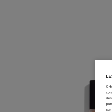
LE
CHA
con
des
par
sur