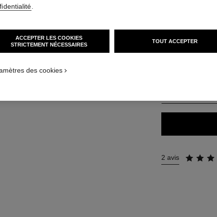
identialité
.
48 €
ACCEPTER LES COOKIES
TOUT ACCEPTER
STRICTEMENT NÉCESSAIRES
28 TEINTES DISPO
APPLICATION_VISUAL_1
APPLICATION_VISUAL_2
amètres des cookies
B60
TROUVER MA TEI
2 avis