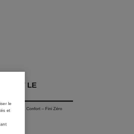
 TEINT LE
TEUR
ser le
Tenue – Ultra Confort – Fini Zéro
tés et
uant