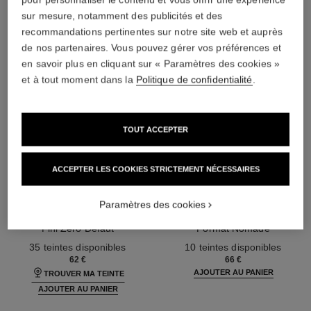
sur mesure, notamment des publicités et des
recommandations pertinentes sur notre site web et auprès
de nos partenaires. Vous pouvez gérer vos préférences et
en savoir plus en cliquant sur « Paramètres des cookies »
et à tout moment dans la
Politique de confidentialité
.
TOUT ACCEPTER
ACCEPTER LES COOKIES STRICTEMENT NÉCESSAIRES
ultra le teint fluide
poudre universelle libre
Paramètres des cookies
Haute Tenue – Ultra Confort –
Poudre Libre Fini Naturel.
Fini Zéro Défaut
Format Nomade
Réf. 146314
Réf. 132726
35 teintes disponibles
10 teintes disponibles
62 €
66 €
AJOUTER AU PANIER
TROUVER MA TEINTE
AJOUTER AU PANIER